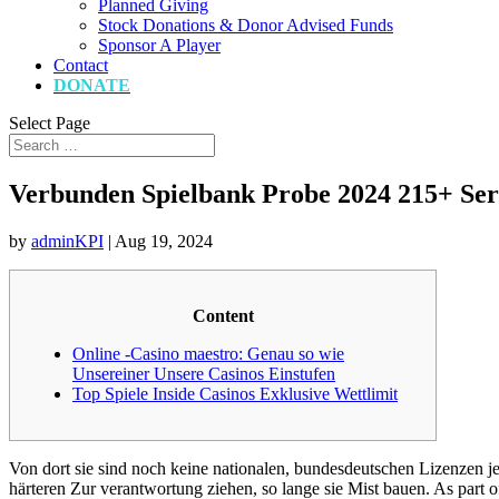
Planned Giving
Stock Donations & Donor Advised Funds
Sponsor A Player
Contact
DONATE
Select Page
Verbunden Spielbank Probe 2024 215+ Seri
by
adminKPI
|
Aug 19, 2024
Content
Online -Casino maestro: Genau so wie
Unsereiner Unsere Casinos Einstufen
Top Spiele Inside Casinos Exklusive Wettlimit
Von dort sie sind noch keine nationalen, bundesdeutschen Lizenzen 
härteren Zur verantwortung ziehen, so lange sie Mist bauen.
As part o