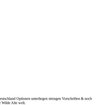
eutschland Optionen unterliegen strengen Vorschriften & noch
r Wilde Alte welt.