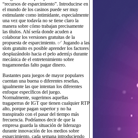
“recursos de esparcimiento”. Introducirse en
el mundo de los casinos puede ser muy
estimulante como intimidante, especialmente
una vez que todavía no se tiene claro la
manera sobre cómo trabajan precisamente
las títulos. Ahí serí­a donde acuden a
colaborar los versiones gratuitas de la
propuesta de esparcimiento. ✅ Jugando a las
slots gratuito es posible aprender los factores
desplazándolo hacia el pelo ademí¡s durante
mecánica de el entretenimiento sobre
tragamonedas falto pagar dinero.
Bastantes para juegos de mayor populares
cuentan una buena o diferentes reseñas,
igualmente las que intentan los diferentes
enfoque específicos del juego.
Normalmente, sugerimos aquellas
tragaperras de IGT que tienen cualquier RTP
alto, porque pagan superior y no ha
transpirado con el pasar del tiempo más
frecuencia. Podrí­amos decir de que la
empresa guarda la situación de liderazgo
durante innovación de los medios sobre
esparcimiento, cada semana introduciendo