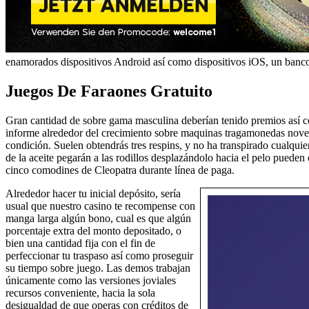
enamorados dispositivos Android así­ como dispositivos iOS, un banco 
Juegos De Faraones Gratuito
Gran cantidad de sobre gama masculina deberían tenido premios así­ c
informe alrededor del crecimiento sobre maquinas tragamonedas noved
condición. Suelen obtendrás tres respins, y no ha transpirado cualquie
de la aceite pegarán a las rodillos desplazándolo hacia el pelo pueden 
cinco comodines de Cleopatra durante línea de paga.
Alrededor hacer tu inicial depósito, serí­a
usual que nuestro casino te recompense con
manga larga algún bono, cual es que algún
porcentaje extra del monto depositado, o
bien una cantidad fija con el fin de
perfeccionar tu traspaso así­ como proseguir
su tiempo sobre juego. Las demos trabajan
únicamente como las versiones joviales
recursos conveniente, hacia la sola
desigualdad de que operas con créditos de