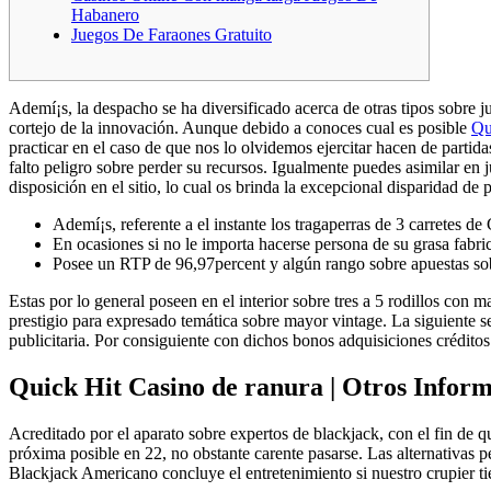
Habanero
Juegos De Faraones Gratuito
Ademí¡s, la despacho se ha diversificado acerca de otras tipos sobre j
cortejo de la innovación. Aunque debido a conoces cual es posible
Qu
practicar en el caso de que nos lo olvidemos ejercitar hacen de partida
falto peligro sobre perder su recursos. Igualmente puedes asimilar en
disposición en el sitio, lo cual os brinda la excepcional disparidad de 
Ademí¡s, referente a el instante los tragaperras de 3 carretes de
En ocasiones si no le importa hacerse persona de su grasa fabrica
Posee un RTP de 96,97percent y algún rango sobre apuestas sob
Estas por lo general poseen en el interior sobre tres a 5 rodillos con
prestigio para expresado temática sobre mayor vintage. La siguiente se
publicitaria. Por consiguiente con dichos bonos adquisiciones créditos d
Quick Hit Casino de ranura | Otros Infor
Acreditado por el aparato sobre expertos de blackjack, con el fin de q
próxima posible en 22, no obstante carente pasarse. Las alternativas 
Blackjack Americano concluye el entretenimiento si nuestro crupier t