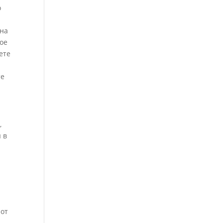
о
 на
кое
ете
те
,
 в
 от