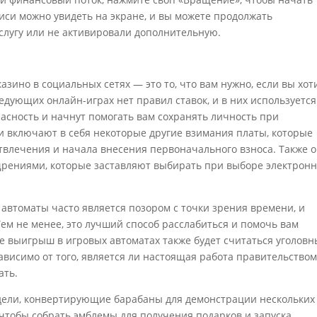
иси можно увидеть на экране, и вы можете продолжать
слугу или не активировали дополнительную.
зино в социальных сетях — это то, что вам нужно, если вы хот
едующих онлайн-играх нет правил ставок, и в них используется
пасность и начнут помогать вам сохранять личность при
и включают в себя некоторые другие взимания платы, которые
твлечения и начала внесения первоначального взноса. Также 
ениями, которые заставляют выбирать при выборе электронн
 автоматы часто является позором с точки зрения времени, и
ем не менее, это лучший способ расслабиться и помочь вам
не выигрыш в игровых автоматах также будет считаться уголов
ависимо от того, является ли настоящая работа правительством
ать.
дели, конвертирующие барабаны для демонстрации нескольких
 чтобы собрать эмблемы для получения подарков и запуска