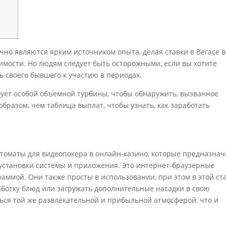
но являются ярким источником опыта, делая ставки в Вегасе в
имости. Но людям следует быть осторожными, если вы хотите
ь своего бывшего к участию в периодах.
бует особой объемной турбины, чтобы обнаружить, вызванное
образом, чем таблица выплат, чтобы узнать, как заработать
томаты для видеопокера в онлайн-казино, которые предназна
 установки системы и приложения. Это интернет-браузерные
аммой. Они также просты в использовании, при этом в этой ст
ботку блюд или загружать дополнительные насадки в свою
ться той же развлекательной и прибыльной атмосферой, что и