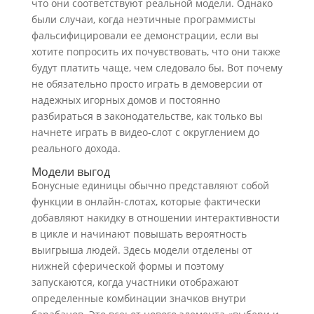
что они соответствуют реальной модели. Однако
были случаи, когда неэтичные программисты
фальсифицировали ее демонстрации, если вы
хотите попросить их почувствовать, что они также
будут платить чаще, чем следовало бы. Вот почему
не обязательно просто играть в демоверсии от
надежных игорных домов и постоянно
разбираться в законодательстве, как только вы
начнете играть в видео-слот с округлением до
реального дохода.
Модели выгод
Бонусные единицы обычно представляют собой
функции в онлайн-слотах, которые фактически
добавляют накидку в отношении интерактивности
в цикле и начинают повышать вероятность
выигрыша людей. Здесь модели отделены от
нижней сферической формы и поэтому
запускаются, когда участники отображают
определенные комбинации значков внутри