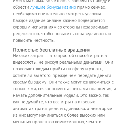
иметь максимальные шансы завоевать победу и
обрести
лучшие бонусы казино
прямо сейчас,
необходимо внимательно смотреть условия.
Каждое издание онлайн-казино подвергается
суровым испытаниям со стороны независимых
рецензентов, чтобы повысить справедливость и
повысить честность.
Полностью бесплатные вращения
Никаких затрат — это простой способ играть в
видеослоты, не рискуя реальными деньгами. Они
позволяют людям прийти на сферу и узнать,
хотите ли вы этого, прежде чем передать деньги
своему бывшему. Они также могут ознакомиться с
тонкостями, связанными с аспектами положения, и
начать дополнительные модели. Это важно, так
как не думайте, что все игры на игровых
автоматах тратят деньги одинаково, а некоторые
из них могут начинаться с более высоких или
меньших процентов комиссионных, чем эти.