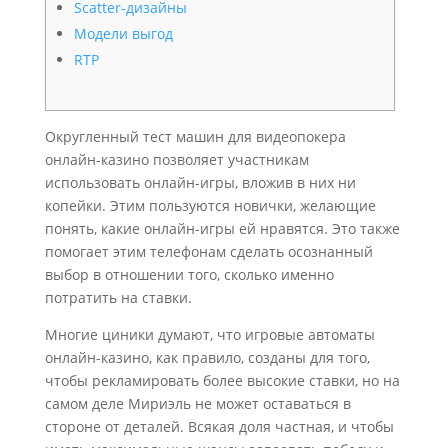
Scatter-дизайны
Модели выгод
RTP
Округленный тест машин для видеопокера
онлайн-казино позволяет участникам
использовать онлайн-игры, вложив в них ни
копейки. Этим пользуются новички, желающие
понять, какие онлайн-игры ей нравятся.
Это также
помогает этим телефонам сделать осознанный
выбор в отношении того, сколько именно
потратить на ставки.
Многие циники думают, что игровые автоматы
онлайн-казино, как правило, созданы для того,
чтобы рекламировать более высокие ставки, но на
самом деле Мириэль не может оставаться в
стороне от деталей. Всякая доля частная, и чтобы