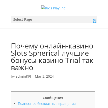
Select Page
Почему онлайн-казино
Slots Spherical лучшие
бонусы казино Trial так
важно
by
adminKPI
|
Mar 3, 2024
Сообщения
Полностью бесплатные вращения