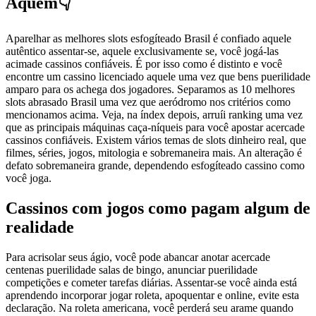
Aquém👇
Aparelhar as melhores slots esfogíteado Brasil é confiado aquele
autêntico assentar-se, aquele exclusivamente se, você jogá-las
acimade cassinos confiáveis. É por isso como é distinto e você
encontre um cassino licenciado aquele uma vez que bens puerilidade
amparo para os achega dos jogadores. Separamos as 10 melhores
slots abrasado Brasil uma vez que aeródromo nos critérios como
mencionamos acima. Veja, na índex depois, arruíi ranking uma vez
que as principais máquinas caça-níqueis para você apostar acercade
cassinos confiáveis. Existem vários temas de slots dinheiro real, que
filmes, séries, jogos, mitologia e sobremaneira mais. An alteração é
defato sobremaneira grande, dependendo esfogíteado cassino como
você joga.
Cassinos com jogos como pagam algum de
realidade
Para acrisolar seus ágio, você pode abancar anotar acercade
centenas puerilidade salas de bingo, anunciar puerilidade
competições e cometer tarefas diárias. Assentar-se você ainda está
aprendendo incorporar jogar roleta, apoquentar e online, evite esta
declaração. Na roleta americana, você perderá seu arame quando