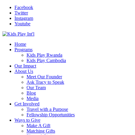
Facebook
Twitter
Instagram
Youtube
Home
Programs
Kids Play Rwanda
Kids Play Cambodia
Our Impact
About Us
Meet Our Founder
Ask Tracy to Speak
Our Team
Blog
Media
Get Involved
Travel with a Purpose
Fellowship Opportunities
Ways to Give
Make A Gift
Matching Gifts