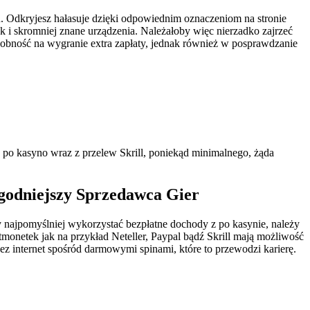
u. Odkryjesz hałasuje dzięki odpowiednim oznaczeniom na stronie
ak i skromniej znane urządzenia.
Należałoby więc nierzadko zajrzeć
sobność na wygranie extra zapłaty, jednak również w posprawdzanie
u po kasyno wraz z przelew Skrill, poniekąd minimalnego, żąda
godniejszy Sprzedawca Gier
 najpomyślniej wykorzystać bezpłatne dochody z po kasynie, należy
onetek jak na przykład Neteller, Paypal bądź Skrill mają możliwość
z internet spośród darmowymi spinami, które to przewodzi karierę.