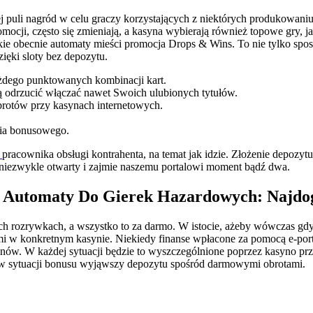
j puli nagród w celu graczy korzystających z niektórych produkowani
omocji, często się zmieniają, a kasyna wybierają również topowe gry, j
kie obecnie automaty mieści promocja Drops & Wins. To nie tylko spo
zięki sloty bez depozytu.
każdego punktowanych kombinacji kart.
 odrzucić włączać nawet Swoich ulubionych tytułów.
brotów przy kasynach internetowych.
ia bonusowego.
r
pracownika obsługi kontrahenta, na temat jak idzie. Złożenie depozyt
n niezwykle otwarty i zajmie naszemu portalowi moment bądź dwa.
e Automaty Do Gierek Hazardowych: Najdo
h rozrywkach, a wszystko to za darmo. W istocie, ażeby wówczas gdy
i w konkretnym kasynie. Niekiedy finanse wpłacone za pomocą e-portm
ów. W każdej sytuacji będzie to wyszczególnione poprzez kasyno prze
 w sytuacji bonusu wyjąwszy depozytu spośród darmowymi obrotami.