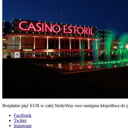
Bezpłatne pięć EUR w całej SlottyWay owe następna kłopotliwa do 
Facebook
Twitter
Instagram