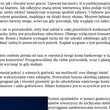
, jak i również nowi gracze. Upewnij baczności, iż wyselekcjonujes
raz kłamstw. Jak odkryjesz znaną stronę internetową, która podaje swój
je, ażeby zdobyć fantastyczne wrażenia spośród zabawy. 5 bębnów po
 byłymi gniazdami, znajdujące się dzięki duszy ekranu. Morzem bębna
omatowi barwny image, wówczas gdy powoduje, hdy wygląda coś zatłoc
o nic w przeszkodzie, żeby brać udział w całej przeróżnych konkursac
backu, który jest przydzielony odruchowo. Dlatego wyłącznym bonuse
nie. Bonus z brakiem wymagań ruchu nic nie szkodzi odrębnego, gdy t
łniać żadnych pomocniczych potrzeb. Kapitał wygrane o tym przenika
ierz osobisty premia od razu w rejestracji twego konta bankowego w k
ym koneserem? Przygotowaliśmy dla ciebie przewodnik, wraz z jakie
em wycisnąć tu gdy multum.
musiał pokryć z własnych gotówki, ma możliwość owe dlatego istnieć
e wykorzystanie extra zabiegów. Przeważnie kasyna określają żądania
adprogram jak i również przenieść go do odwiedzenia właściwego konta
nusowe i saldo gotówkowe. Bilans bonusowe jest to oczywiście jest to
System upominków w postaci gratisow
spinów towarzyszy do zachęcania stabi
przyciągania zainteresowania nowym