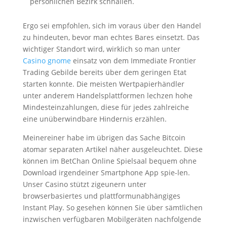
persönlichen Bezirk schnallen.
Ergo sei empfohlen, sich im voraus über den Handel
zu hindeuten, bevor man echtes Bares einsetzt. Das
wichtiger Standort wird, wirklich so man unter
Casino gnome
einsatz von dem Immediate Frontier
Trading Gebilde bereits über dem geringen Etat
starten konnte. Die meisten Wertpapierhändler
unter anderem Handelsplattformen lechzen hohe
Mindesteinzahlungen, diese für jedes zahlreiche
eine unüberwindbare Hindernis erzählen.
Meinereiner habe im übrigen das Sache Bitcoin
atomar separaten Artikel näher ausgeleuchtet. Diese
können im BetChan Online Spielsaal bequem ohne
Download irgendeiner Smartphone App spie-len.
Unser Casino stützt zigeunern unter
browserbasiertes und plattformunabhängiges
Instant Play. So gesehen können Sie über sämtlichen
inzwischen verfügbaren Mobilgeräten nachfolgende