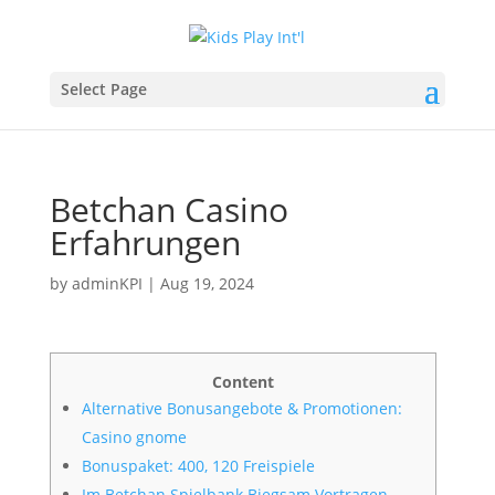
Select Page
Betchan Casino
Erfahrungen
by
adminKPI
|
Aug 19, 2024
Content
Alternative Bonusangebote & Promotionen:
Casino gnome
Bonuspaket: 400, 120 Freispiele
Im Betchan Spielbank Biegsam Vortragen