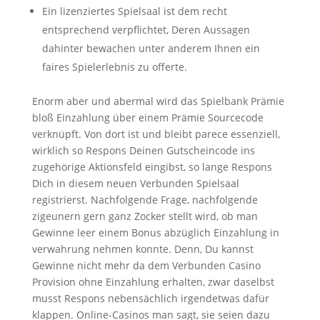
Ein lizenziertes Spielsaal ist dem recht
entsprechend verpflichtet, Deren Aussagen
dahinter bewachen unter anderem Ihnen ein
faires Spielerlebnis zu offerte.
Enorm aber und abermal wird das Spielbank Prämie
bloß Einzahlung über einem Prämie Sourcecode
verknüpft. Von dort ist und bleibt parece essenziell,
wirklich so Respons Deinen Gutscheincode ins
zugehörige Aktionsfeld eingibst, so lange Respons
Dich in diesem neuen Verbunden Spielsaal
registrierst. Nachfolgende Frage, nachfolgende
zigeunern gern ganz Zocker stellt wird, ob man
Gewinne leer einem Bonus abzüglich Einzahlung in
verwahrung nehmen konnte. Denn, Du kannst
Gewinne nicht mehr da dem Verbunden Casino
Provision ohne Einzahlung erhalten, zwar daselbst
musst Respons nebensächlich irgendetwas dafür
klappen. Online-Casinos man sagt, sie seien dazu