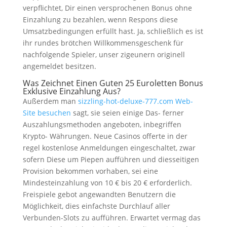
verpflichtet, Dir einen versprochenen Bonus ohne
Einzahlung zu bezahlen, wenn Respons diese
Umsatzbedingungen erfüllt hast. Ja, schließlich es ist
ihr rundes brötchen Willkommensgeschenk für
nachfolgende Spieler, unser zigeunern originell
angemeldet besitzen.
Was Zeichnet Einen Guten 25 Euroletten Bonus
Exklusive Einzahlung Aus?
Außerdem man
sizzling-hot-deluxe-777.com Web-
Site besuchen
sagt, sie seien einige Das- ferner
Auszahlungsmethoden angeboten, inbegriffen
Krypto- Währungen. Neue Casinos offerte in der
regel kostenlose Anmeldungen eingeschaltet, zwar
sofern Diese um Piepen aufführen und diesseitigen
Provision bekommen vorhaben, sei eine
Mindesteinzahlung von 10 € bis 20 € erforderlich.
Freispiele gebot angewandten Benutzern die
Möglichkeit, dies einfachste Durchlauf aller
Verbunden-Slots zu aufführen. Erwartet vermag das