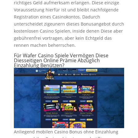
richtiges Geld aufmerksam erlangen. Diese einzige
Voraussetzung hierfür ist und bleibt nachfolgende
Registration eines Casinokontos. Dadurch
unterscheidet zigeunern dieses Bonusangebot durch
kostenlosen Casino Spielen, inside denen Diese aber
gebührenfrei vortragen, aber kein Echtgeld das
rennen machen beherrschen.
Für Wafer Casino Spiele Vermögen Diese
Diesseitigen Online Prämie Abzüglich
Einzahlung Benützen?
Anliegend mobilen Casino Bonus ohne Einzahlung